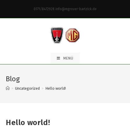
0171/8472928 info@mgrover-bartzick.de
MENÜ
Blog
>
Uncategorized
>
Hello world!
Hello world!